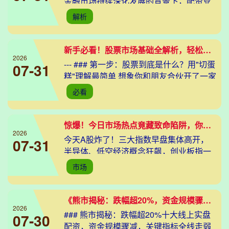
金融市场持续深化发展的背景下，配资业
务作为资本杠杆工具的延伸，已成为投资
解析
者优化资金配置的重要手段。近年来，随
着证券市场
新手必看！股票市场基础全解析，轻松掌握入门投资技巧
2026
--- ### 第一步：股票到底是什么？用"切蛋
07-31
糕"理解最简单 想象你和朋友合伙开了一家
奶茶店，每人出资1万元占10%股份。如果
必看
奶茶店盈利后上市，你的这10%股
惊爆！今日市场热点竟藏致命陷阱，你敢信这是真行情？
2026
今天A股炸了！三大指数早盘集体高开，
07-31
半导体、低空经济概念狂飙，创业板指一
度涨超2%，就在散户欢呼"牛市回归"时，
市场
午后风云突变——AI算力龙头突然跳水，
新能源板块
《熊市揭秘：跌幅超20%，资金规模骤减，关键指标全线走弱》
2026
### 熊市揭秘：跌幅超20%十大线上实盘
07-30
配资，资金规模骤减，关键指标全线走弱