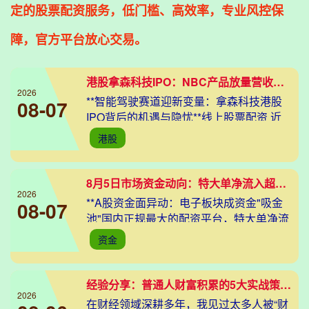
定的股票配资服务，低门槛、高效率，专业风控保
障，官方平台放心交易。
港股拿森科技IPO：NBC产品放量营收增 客户议价盈利承压
2026
**智能驾驶赛道迎新变量：拿森科技港股
08-07
IPO背后的机遇与隐忧**线上股票配资 近
期，港股市场智能驾驶板块迎来新动态。
港股
专注于智能驾驶运动控制技术的拿森科技
（股票代
8月5日市场资金动向：特大单净流入超520亿 聚焦AI等热点
2026
**A股资金面异动：电子板块成资金"吸金
08-07
池"国内正规最大的配资平台，特大单净流
入创阶段新高** 今日沪深两市呈现强势反
资金
弹格局，沪指收涨1.47%报3385.61
经验分享：普通人财富积累的5大实战策略与避坑指南
2026
在财经领域深耕多年，我见过太多人被“财