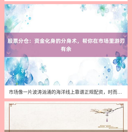
市场像一片波涛汹涌的海洋线上靠谱正规配资，时而风平浪静，时而