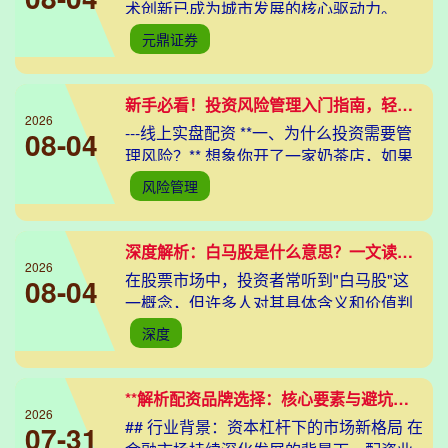
术创新已成为城市发展的核心驱动力。
2025年，北京在数字技术前沿领域交出了
元鼎证券
一份亮眼答卷，一系列重大创新成果不仅
重塑了产业格局
新手必看！投资风险管理入门指南，轻松掌握降低风险技巧
2026
---线上实盘配资 **一、为什么投资需要管
08-04
理风险？** 想象你开了一家奶茶店，如果
只买最贵的茶叶却不管顾客口味，或者把
风险管理
所有钱都压在一种原料上，一旦市场变化
就可
深度解析：白马股是什么意思？一文读懂其特征与投资价值
2026
在股票市场中，投资者常听到"白马股"这
08-04
一概念，但许多人对其具体含义和价值判
断标准并不清晰。当市场波动时，总有一
深度
批股票因业绩稳定、估值合理被视为"避风
港"，这些股
**解析配资品牌选择：核心要素与避坑指南全公开**
2026
## 行业背景：资本杠杆下的市场新格局 在
07-31