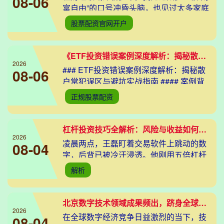
08-06
富自由”的口号冲昏头脑，也见过太多家庭
因错误的理财决策陷入困境。财富积累不
股票配资官网开户
是玄学，更不是少数人的专利——它更像
一场需要策略
《ETF投资错误案例深度解析：揭秘散户常犯误区与避坑实战指南》
2026
### ETF投资错误案例深度解析：揭秘散
08-06
户常犯误区与避坑实战指南 #### 案例背
景：小王的"追高杀跌"困局 2023年春节
正规股票配资
后，32岁的上班族小王在同事推荐下
杠杆投资技巧全解析：风险与收益如何平衡？
2026
凌晨两点，王磊盯着交易软件上跳动的数
08-04
字，后背已被冷汗浸透。他刚用五倍杠杆
买入某科技股，原本期待次日财报带来的
解析
暴涨，却因突发的监管消息遭遇跌停。账
户里的保证金瞬间
北京数字技术领域成果频出，跻身全球创新第一梯队
2026
在全球数字经济竞争日益激烈的当下，技
08-04